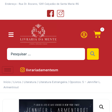
Endereço : Rua Dr. Bozano, 1281 Calçadão de Santa Maria-RS
0
livrariadamentesm
Início
/
Livros
/
Literatura
/
Literatura Estrangeira
/ Opostos: 5 – Jennifer L.
Armentrout