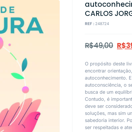
autoconheci
CARLOS JOR
REF :
248724
R$
49,00
R$
3
O propósito deste li
encontrar orientação
autoconhecimento. El
autoconsciência, o s
busca de um equilíbri
Contudo, é important
deve ser considerado
soluções, mas sim um
sabedoria interior. 
ser respeitadas e ate