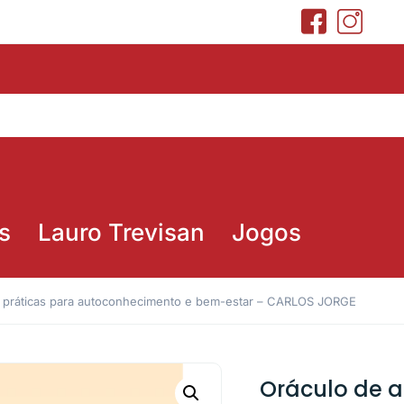
s
Lauro Trevisan
Jogos
0 práticas para autoconhecimento e bem-estar – CARLOS JORGE
Oráculo de a