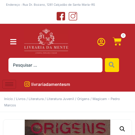
Endereço : Rua Dr. Bozano, 1281 Calçadão de Santa Maria-RS
0
livrariadamentesm
Início
/
Livros
/
Literatura
/
Literatura Juvenil
/ Origens / Magicam – Pedro
Marcos