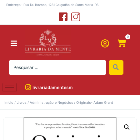
Endereço : Rua Dr. Bozano, 1281 Calçadão de Santa Maria-RS
0
livrariadamentesm
Início
/
Livros
/
Administração e Negócios
/ Originais- Adam Grant