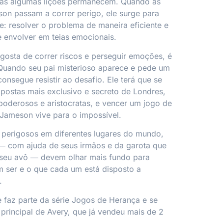
mas algumas lições permanecem. Quando as
on passam a correr perigo, ele surge para
e: resolver o problema de maneira eficiente e
 envolver em teias emocionais.
osta de correr riscos e perseguir emoções, é
Quando seu pai misterioso aparece e pede um
onsegue resistir ao desafio. Ele terá que se
 apostas mais exclusivo e secreto de Londres,
 poderosos e aristocratas, e vencer um jogo de
, Jameson vive para o impossível.
 perigosos em diferentes lugares do mundo,
 com ajuda de seus irmãos e da garota que
 seu avô ― devem olhar mais fundo para
 ser e o que cada um está disposto a
.
e
faz parte da série
Jogos de Herança
e se
 principal de Avery, que já vendeu mais de 2