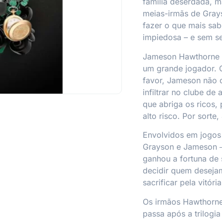
família deserdada, 
meias-irmãs de Grays
fazer o que mais sab
impiedosa – e sem se
Jameson Hawthorne g
um grande jogador. 
favor, Jameson não c
infiltrar no clube de
que abriga os ricos,
alto risco. Por sorte
Envolvidos em jogos
Grayson e Jameson ―
ganhou a fortuna de
decidir quem desejam
sacrificar pela vitória
Os irmãos Hawthorn
passa após a trilogia