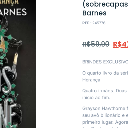
(sobrecapas d
Barnes
REF :
245776
R$
59,90
R$
4
BRINDES EXCLUSIV
O quarto livro da sé
Herança
Quatro irmãos. Duas 
início ao fim.
Grayson Hawthorne f
seu avô bilionário e
primeiro lugar. Agor