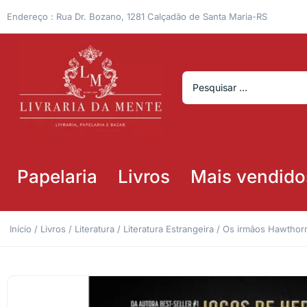
Endereço : Rua Dr. Bozano, 1281 Calçadão de Santa Maria-RS
Papelaria
Livros
Mais vendido
Início
/
Livros
/
Literatura
/
Literatura Estrangeira
/ Os irmãos Hawthorn