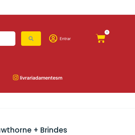
0
Entrar
livrariadamentesm
wthorne + Brindes