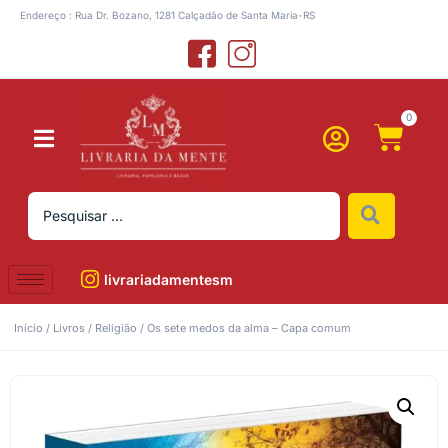
Endereço : Rua Dr. Bozano, 1281 Calçadão de Santa Maria-RS
0
livrariadamentesm
Início
/
Livros
/
Religião
/ Os sete medos da alma – Capa comum