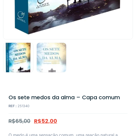
Os sete medos da alma – Capa comum
REF :
251340
R$
65,00
R$
52,00
O medo é uma sensação comum, uma reação natural a