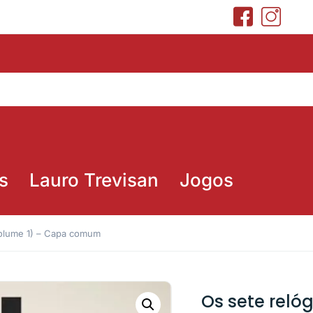
s
Lauro Trevisan
Jogos
Volume 1) – Capa comum
Os sete reló