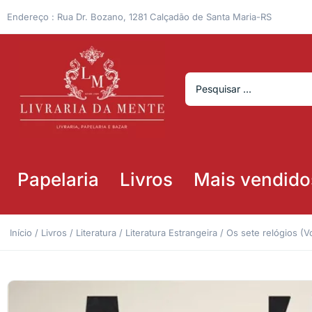
Endereço : Rua Dr. Bozano, 1281 Calçadão de Santa Maria-RS
Papelaria
Livros
Mais vendido
Início
/
Livros
/
Literatura
/
Literatura Estrangeira
/ Os sete relógios (