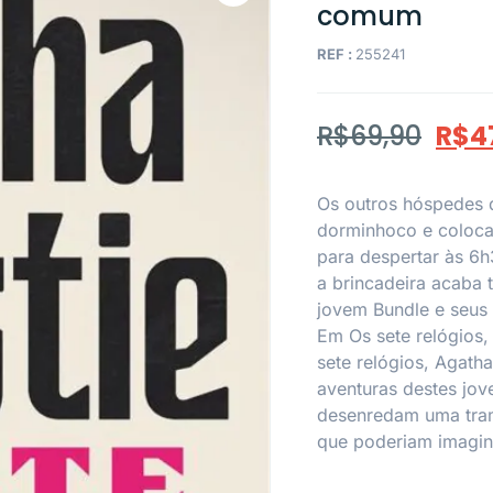
comum
REF :
255241
R$
69,90
R$
4
Os outros hóspedes 
dorminhoco e coloca
para despertar às 6h
a brincadeira acaba 
jovem Bundle e seus 
Em Os sete relógios,
sete relógios, Agatha
aventuras destes jov
desenredam uma tra
que poderiam imagin