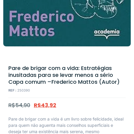
Pare de brigar com a vida: Estratégias
inusitadas para se levar menos a sério
Capa comum –Frederico Mattos (Autor)
REF :
250390
R$
54,90
R$
43,92
Pare de brigar com a vida
é um livro sobre felicidade, ideal
para quem não aguenta mais conselhos superficiais e
deseja ter uma existência mais serena, mesmo