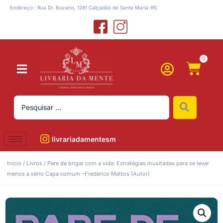
Endereço : Rua Dr. Bozano, 1281 Calçadão de Santa Maria-RS
0
livrariadamentesm
Início
/
Livros
/ Pare de brigar com a vida: Estratégias inusitadas para se levar
menos a sério Capa comum –Frederico Mattos (Autor)