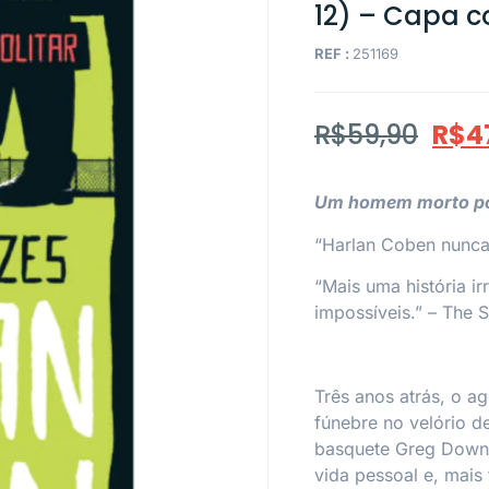
12) – Capa
REF :
251169
R$
59,90
R$
4
Um homem morto pod
“Harlan Coben nunca
“Mais uma história ir
impossíveis.” –
The 
Três anos atrás, o ag
fúnebre no velório d
basquete Greg Downin
vida pessoal e, mais