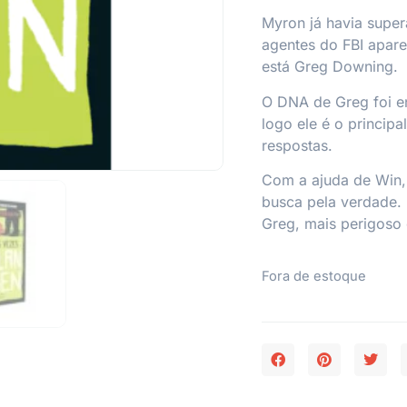
Myron já havia super
agentes do FBI apare
está Greg Downing.
O DNA de Greg foi e
logo ele é o principa
respostas.
Com a ajuda de Win, 
busca pela verdade.
Greg, mais perigoso 
Fora de estoque