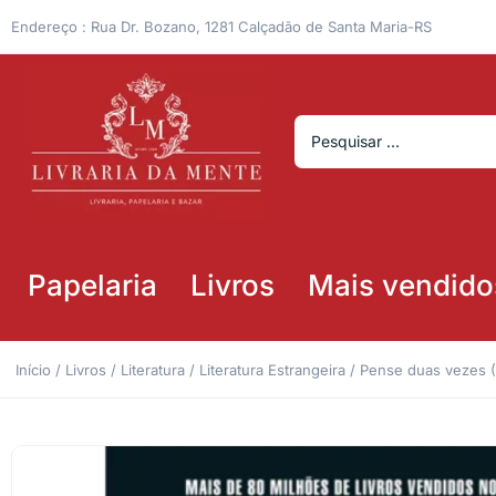
Endereço : Rua Dr. Bozano, 1281 Calçadão de Santa Maria-RS
Papelaria
Livros
Mais vendido
Início
/
Livros
/
Literatura
/
Literatura Estrangeira
/ Pense duas vezes (