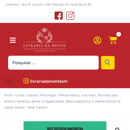
Endereço : Rua Dr. Bozano, 1281 Calçadão de Santa Maria-RS
0
livrariadamentesm
Início
/
Livros
/
Saúde
/
Psicologia
/ Pense menos, viva mais: Técnicas para
aliviar o estresse, deixar a negatividade, descongestionar a mente e focar na
saúde mental – Nick Trenton