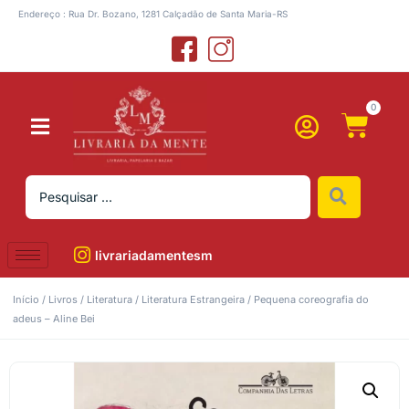
Endereço : Rua Dr. Bozano, 1281 Calçadão de Santa Maria-RS
0
livrariadamentesm
Início
/
Livros
/
Literatura
/
Literatura Estrangeira
/ Pequena coreografia do
adeus – Aline Bei