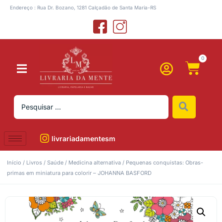
Endereço : Rua Dr. Bozano, 1281 Calçadão de Santa Maria-RS
0
livrariadamentesm
Início
/
Livros
/
Saúde
/
Medicina alternativa
/ Pequenas conquistas: Obras-
primas em miniatura para colorir – JOHANNA BASFORD