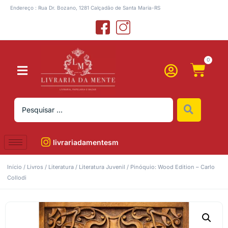
Endereço : Rua Dr. Bozano, 1281 Calçadão de Santa Maria-RS
0
livrariadamentesm
Início
/
Livros
/
Literatura
/
Literatura Juvenil
/ Pinóquio: Wood Edition – Carlo
Collodi