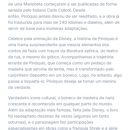
de uma Marionete
começaram a ser publicadas de forma
seriada pelo italiano Carlo Collodi. Desde
então,
Pinóquio
jamais deixou de ser reeditado, e a obra já
foi traduzida para mais de 240 idiomas e dialetos, além de
servir de base para inúmeras adaptações.
Célebre pela animação da Disney, a história de
Pinóquio
é
uma trama surpreendente que mescla elementos dos
contos de fada com traços da literatura satírica, do teatro
de rua, e mesmo do gótico. Acompanhamos a trajetória
errante de Pinóquio, que começa como um pedaço de
madeira que serviria de lenha, mas é transformado pelo
carpinteiro Geppetto em um boneco. Logo, no entanto, algo
passa a inquietá-lo: Pinóquio deseja se tornar um menino
de verdade.
Verdadeiro ícone cultural, o boneco de madeira de nariz
crescente é reconhecido em qualquer parte do mundo.
Além da adaptação mais famosa, feita pela Disney, o livro
foi readaptado dezenas de vezes (algumas um tanto
soturnas), e o personagem faz participações
especialíssimas em obras como a franquia
Shrek
e a série