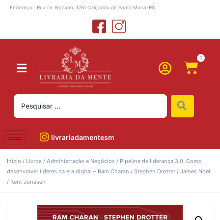
Endereço : Rua Dr. Bozano, 1281 Calçadão de Santa Maria-RS
0
livrariadamentesm
Início
/
Livros
/
Administração e Negócios
/ Pipeline de liderança 3.0: Como
desenvolver líderes na era digital – Ram Charan / Stephen Drotter / James Noel
/ Kent Jonasen