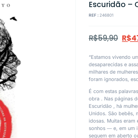
Escuridão – 
REF :
246801
R$
59,90
R$
4
“Estamos vivendo uma
desaparecidas e ass
milhares de mulhere
foram ignorados, esq
É com estas palavras
obra
.
Nas páginas 
Escuridão
, há mulhe
Unidos. São bebês, m
idosas. Muitas eram 
sonhos ― e, em um in
seguem em aberto ou