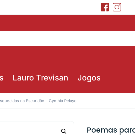
s
Lauro Trevisan
Jogos
quecidas na Escuridão – Cynthia Pelayo
Poemas para