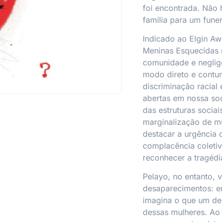
foi encontrada. Não 
família para um fune
Indicado ao Elgin A
Meninas Esquecidas 
comunidade e neglig
modo direto e contu
discriminação racial 
abertas em nossa so
das estruturas socia
marginalização de mu
destacar a urgência 
complacência coletiv
reconhecer a tragédi
Pelayo, no entanto, 
desaparecimentos: e
imagina o que um des
dessas mulheres. Ao