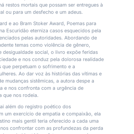
há restos mortais que possam ser entregues à
ral ou para um desfecho e um adeus.
ward e ao Bram Stoker Award,
Poemas para
na Escuridão
eterniza casos esquecidos pela
enciados pelas autoridades. Abordando de
ndente temas como violência de gênero,
e desigualdade social, o livro expõe feridas
ciedade e nos conduz pela dolorosa realidade
is que perpetuam o sofrimento e a
lheres. Ao dar voz às histórias das vítimas e
de mudanças sistêmicas, a autora despe a
a e nos confronta com a urgência de
a que nos rodeia.
vai além do registro poético dos
m um exercício de empatia e compaixão, ela
tino mais gentil teria oferecido a cada uma
 nos confrontar com as profundezas da perda