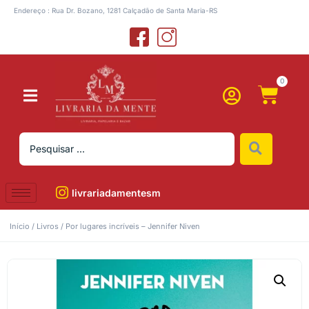
Endereço : Rua Dr. Bozano, 1281 Calçadão de Santa Maria-RS
0
livrariadamentesm
Início
/
Livros
/ Por lugares incríveis – Jennifer Niven