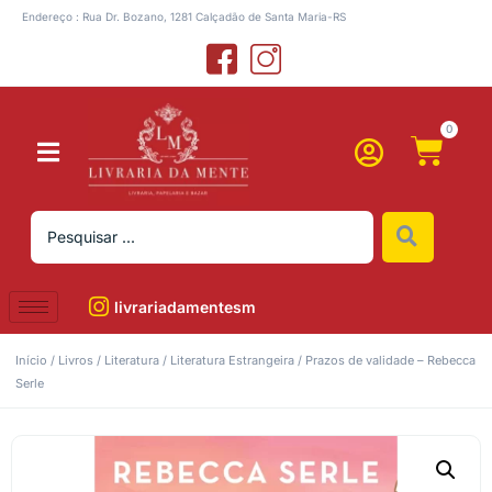
Endereço : Rua Dr. Bozano, 1281 Calçadão de Santa Maria-RS
0
livrariadamentesm
Início
/
Livros
/
Literatura
/
Literatura Estrangeira
/ Prazos de validade – Rebecca
Serle