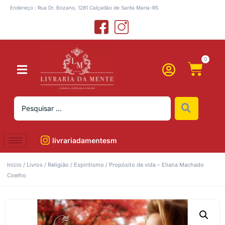
Endereço : Rua Dr. Bozano, 1281 Calçadão de Santa Maria-RS
0
livrariadamentesm
Início
/
Livros
/
Religião
/
Espiritismo
/ Propósito de vida – Eliana Machado
Coelho