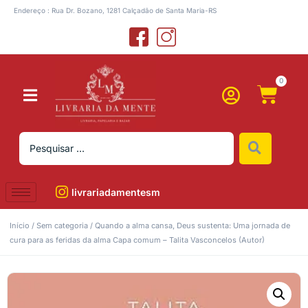
Endereço : Rua Dr. Bozano, 1281 Calçadão de Santa Maria-RS
0
livrariadamentesm
Início
/
Sem categoria
/ Quando a alma cansa, Deus sustenta: Uma jornada de
cura para as feridas da alma Capa comum – Talita Vasconcelos (Autor)