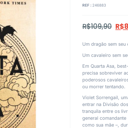
REF :
246883
R$
109,90
R$
8
Um dragão sem seu c
Um cavaleiro sem s
Em Quarta Asa, best
precisa sobreviver a
poderosos cavaleiros
ou morrer tentando.
Violet Sorrengail, u
entrar na Divisão do
tranquila entre os liv
general comandante 
como sua mãe –, dur