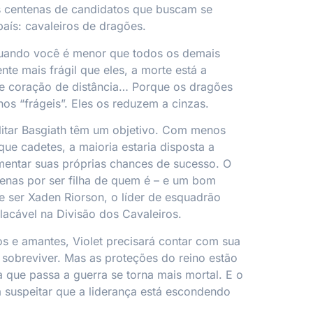
às centenas de candidatos que buscam se
 país: cavaleiros de dragões.
uando você é menor que todos os demais
te mais frágil que eles, a morte está a
e coração de distância… Porque os dragões
s “frágeis”. Eles os reduzem a cinzas.
ilitar Basgiath têm um objetivo. Com menos
que cadetes, a maioria estaria disposta a
mentar suas próprias chances de sucesso. O
penas por ser filha de quem é – e um bom
 ser Xaden Riorson, o líder de esquadrão
acável na Divisão dos Cavaleiros.
os e amantes, Violet precisará contar com sua
r sobreviver. Mas as proteções do reino estão
a que passa a guerra se torna mais mortal. E o
a suspeitar que a liderança está escondendo