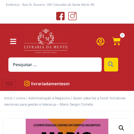
Endereço : Rua Dr. Bozano, 1281 Calçadão de Santa Maria-RS
0
livrariadamentesm
Início
/
Livros
/
Administração e Negócios
/ Quem sabe faz a hora!: Iniciativas
decisivas para gestão e liderança – Mario Sergio Cortella