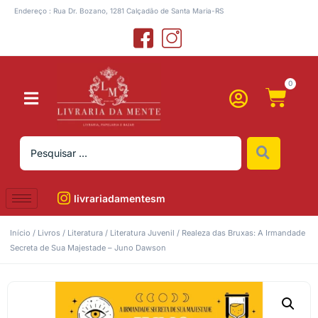
Endereço : Rua Dr. Bozano, 1281 Calçadão de Santa Maria-RS
0
livrariadamentesm
Início
/
Livros
/
Literatura
/
Literatura Juvenil
/ Realeza das Bruxas: A Irmandade
Secreta de Sua Majestade – Juno Dawson