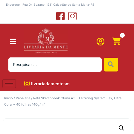
Endereço : Rua Dr. Bozano, 1281 Calçadão de Santa Maria-RS
0
livrariadamentesm
Início
/
Papelaria
/ Refil Sketchbook Otima A3 – Lettering SystemFlex, Ultra
Coral – 40 folhas 140g/m²