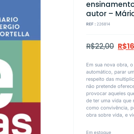
ensinamentos
autor – Mário
REF :
226814
R$
22,00
R$
1
Em sua nova obra, o p
automático, parar um 
respeito das multipl
não pretende oferec
provocar aqueles que
de ter uma vida que n
como convivência, p
obra sobre vida, e v
Em estoque