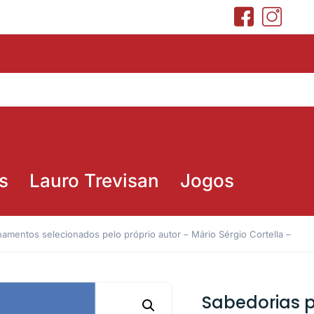
s
Lauro Trevisan
Jogos
inamentos selecionados pelo próprio autor – Mário Sérgio Cortella –
Sabedorias p