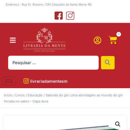
Endereço : Rua Dr. Bozano, 1281 Calçadão de Santa Maria-RS
0
livrariadamentesm
Início
/
Livros
/
Educação
/ Sabores do gin: Uma abordagem ao mundo do gin
focada no sabor – Capa dura