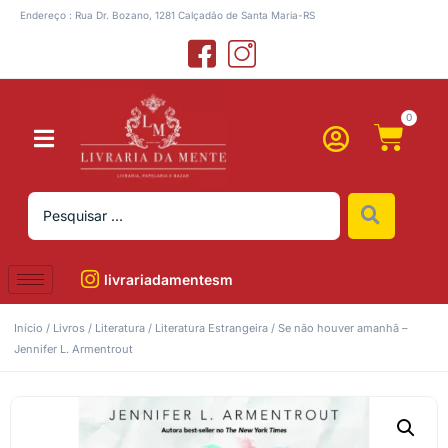
Endereço : Rua Dr. Bozano, 1281 Calçadão de Santa Maria-RS
0
livrariadamentesm
Início
/
Livros
/
Literatura
/
Literatura Estrangeira
/ Se não houver amanhã –
Jennifer L. Armentrout