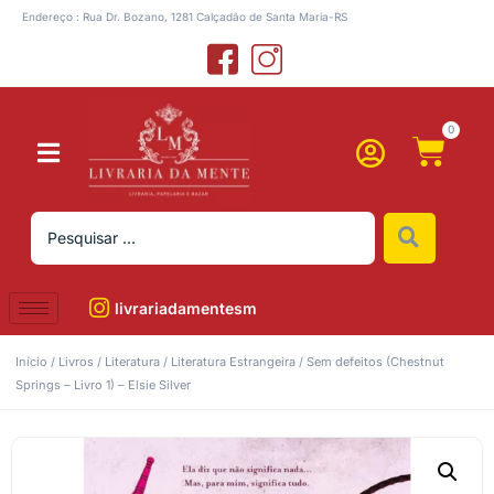
Endereço : Rua Dr. Bozano, 1281 Calçadão de Santa Maria-RS
0
livrariadamentesm
Início
/
Livros
/
Literatura
/
Literatura Estrangeira
/ Sem defeitos (Chestnut
Springs – Livro 1) – Elsie Silver