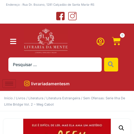
Endereço : Rua Dr. Bozano, 1281 Calçadão de Santa Maria-RS
0
livrariadamentesm
Início
/
Livros
/
Literatura
/
Literatura Estrangeira
/ Sem Ofensas: Serie Ilha De
Little Bridge Vol. 2 – Meg Cabot