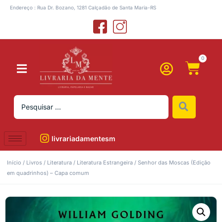
Endereço : Rua Dr. Bozano, 1281 Calçadão de Santa Maria-RS
0
livrariadamentesm
Início
/
Livros
/
Literatura
/
Literatura Estrangeira
/ Senhor das Moscas (Edição
em quadrinhos) – Capa comum