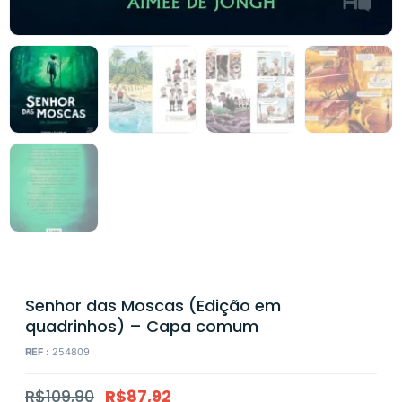
Senhor das Moscas (Edição em
quadrinhos) – Capa comum
REF :
254809
R$
109,90
R$
87,92