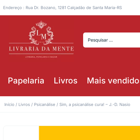
Endereço : Rua Dr. Bozano, 1281 Calçadão de Santa Maria-RS
Papelaria
Livros
Mais vendido
Início
/
Livros
/
Psicanálise
/ Sim, a psicanálise cura! – J.-D. Nasio