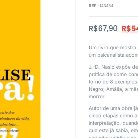
REF :
143454
R$
67,90
R$
5
Um livro que mostra
um psicanalista acom
J.-D. Nasio expõe de
prática de como cond
torno de 8 exemplos
Negro; Amália, a mãe
morrer.
Autor de uma obra j
cinco etapas como a 
interpretação, quand
que este já sabia, e
variantes inéditas da