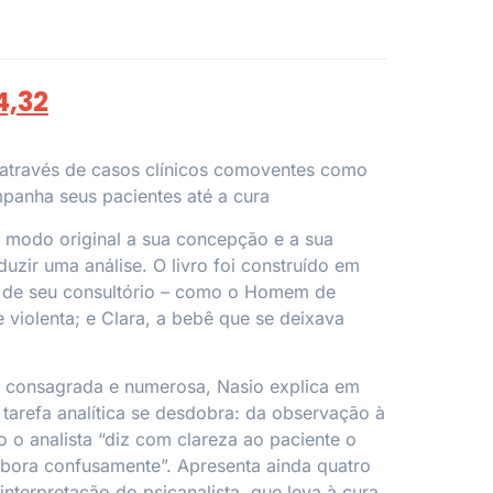
4,32
 através de casos clínicos comoventes como
panha seus pacientes até a cura
 modo original a sua concepção e a sua
uzir uma análise. O livro foi construído em
 de seu consultório – como o Homem de
 violenta; e Clara, a bebê que se deixava
á consagrada e numerosa, Nasio explica em
tarefa analítica se desdobra: da observação à
o o analista “diz com clareza ao paciente o
mbora confusamente”. Apresenta ainda quatro
 interpretação do psicanalista, que leva à cura.