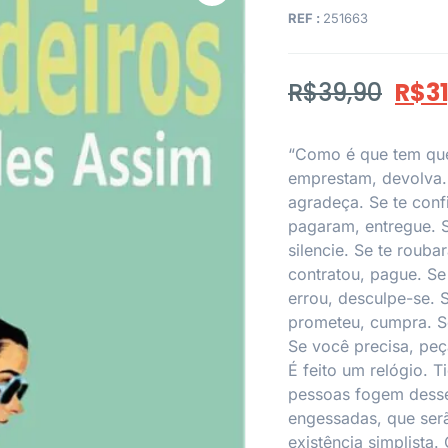
REF :
251663
R$
39,90
R$
3
“Como é que tem que
emprestam, devolva.
agradeça. Se te confi
pagaram, entregue. S
silencie. Se te roub
contratou, pague. Se
errou, desculpe-se. S
prometeu, cumpra. Se 
Se você precisa, peç
É feito um relógio. T
pessoas fogem desse
engessadas, que ser
existência simplista