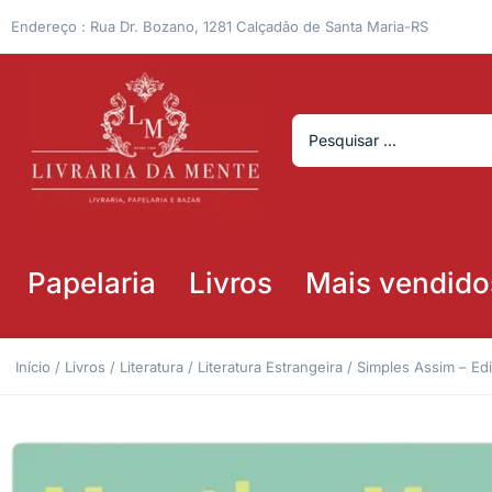
Endereço : Rua Dr. Bozano, 1281 Calçadão de Santa Maria-RS
Papelaria
Livros
Mais vendido
Início
/
Livros
/
Literatura
/
Literatura Estrangeira
/ Simples Assim – Ed