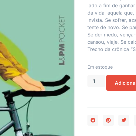
lado a fim de ganhar
da vida, aquela que, 
invista. Se sofrer, az
tente de novo. Se par
Se der medo, vença-o.
cansou, viaje. Se cal
Trecho da crônica “S
Em estoque
Adiciona