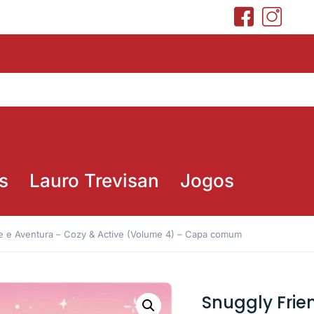
s
Lauro Trevisan
Jogos
te e Aventura – Cozy & Active (Volume 4) – Capa comum
Snuggly Frie