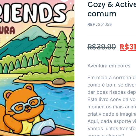
Cozy & Activ
comum
REF :
251659
R$
39,90
R$
3
Aventura em cores
Em meio à correria d
como é bom se diverti
dar boas risadas de
Este livro convida vo
momentos mais anima
criatividade e imagi
Aqui, cada esporte vi
Vamos juntos transf
cores e alegria?