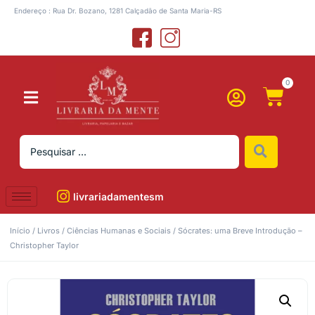
Endereço : Rua Dr. Bozano, 1281 Calçadão de Santa Maria-RS
0
livrariadamentesm
Início
/
Livros
/
Ciências Humanas e Sociais
/ Sócrates: uma Breve Introdução –
Christopher Taylor