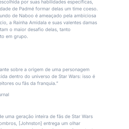
scolhida por suas habilidades específicas,
idade de Padmé formar delas um time coeso.
mundo de Naboo é ameaçado pela ambiciosa
io, a Rainha Amidala e suas valentes damas
am o maior desafio delas, tanto
nto em grupo.
inante sobre a origem de uma personagem
da dentro do universo de Star Wars: isso é
eitores ou fãs da franquia.”
urnal
e uma geração inteira de fãs de Star Wars
ombros, [Johnston] entrega um olhar