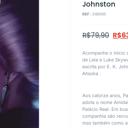
Johnston
REF :
246565
R$
79,90
R$
6
Acompanhe o início d
de Leia e Luke Skywa
escrita por E. K. Joh
Ahsoka
.
Aos catorze anos, Pa
adota o nome Amidal
Palácio Real. Em bus
companhia são recru
mas também como ass