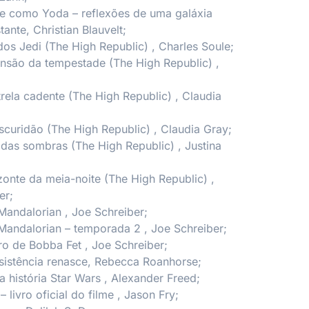
se como Yoda – reflexões de uma galáxia
stante,
Christian Blauvelt;
dos Jedi (The High Republic)
, Charles Soule;
ensão da tempestade (The High Republic)
,
trela cadente (The High Republic)
, Claudia
scuridão (The High Republic)
, Claudia Gray;
 das sombras (The High Republic)
, Justina
zonte da meia-noite (The High Republic)
,
er;
 Mandalorian
, Joe Schreiber;
 Mandalorian – temporada 2
, Joe Schreiber;
vro de Bobba Fet
, Joe Schreiber;
sistência renasce,
Rebecca Roanhorse;
 história Star Wars
, Alexander Freed;
– livro oficial do filme
, Jason Fry;