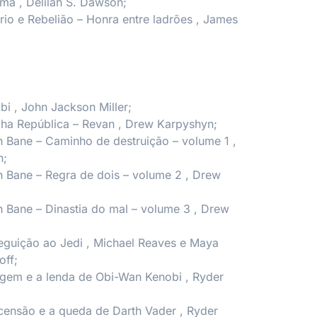
sma
, Delilah S. Dawson;
rio e Rebelião – Honra entre ladrões
, James
bi
, John Jackson Miller;
lha República – Revan
, Drew Karpyshyn;
h Bane – Caminho de destruição – volume 1
,
n;
h Bane – Regra de dois – volume 2
, Drew
h Bane – Dinastia do mal – volume 3
, Drew
eguição ao Jedi
, Michael Reaves e Maya
off;
rigem e a lenda de Obi-Wan Kenobi
, Ryder
scensão e a queda de Darth Vader
, Ryder