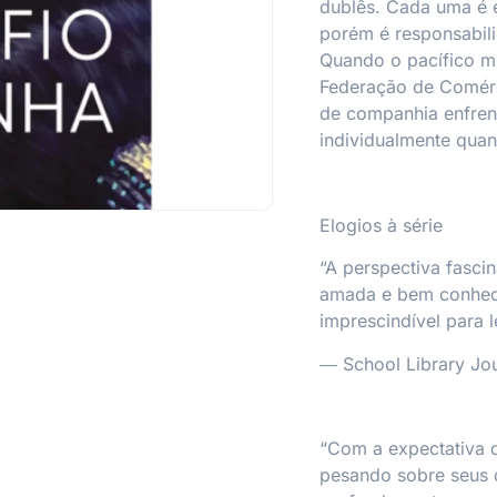
dublês. Cada uma é e
porém é responsabil
Quando o pacífico 
Federação de Comérc
de companhia enfrent
individualmente qua
Elogios à série
“A perspectiva fasc
amada e bem conheci
imprescindível para l
―
School Library Jo
“Com a expectativa d
pesando sobre seus 