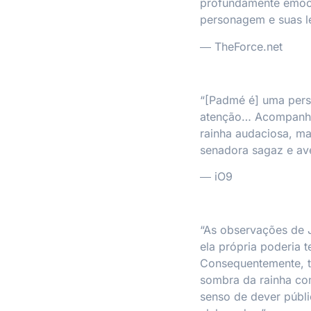
profundamente emoci
personagem e suas l
― TheForce.net
“[Padmé é] uma pers
atenção… Acompanhe
rainha audaciosa, ma
senadora sagaz e ave
― iO9
“As observações de 
ela própria poderia 
Consequentemente, 
sombra da rainha com
senso de dever púb