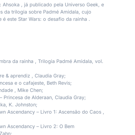
: Ahsoka
, já publicado pela Universo Geek, e
s da trilogia sobre Padmé Amidala, cujo
 é este
Star Wars: o desafio da rainha
.
mbra da rainha
, Trilogia Padmé Amidala, vol.
re & aprendiz
, Claudia Gray;
incesa e o cafajeste,
Beth Revis;
andade
, Mike Chen;
 – Princesa de Alderaan,
Claudia Gray;
oka,
K. Johnston;
awn Ascendancy – Livro 1: Ascensão do Caos
,
awn Ascendancy – Livro 2: O Bem
Zahn;