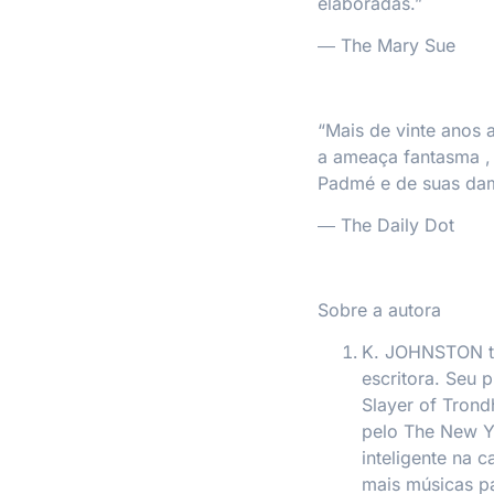
elaboradas.”
― The Mary Sue
“Mais de vinte anos
a ameaça fantasma
,
Padmé e de suas da
―
The Daily Dot
Sobre a autora
K. JOHNSTON te
escritora. Seu p
Slayer of Tron
pelo
The New Y
inteligente na 
mais músicas pa