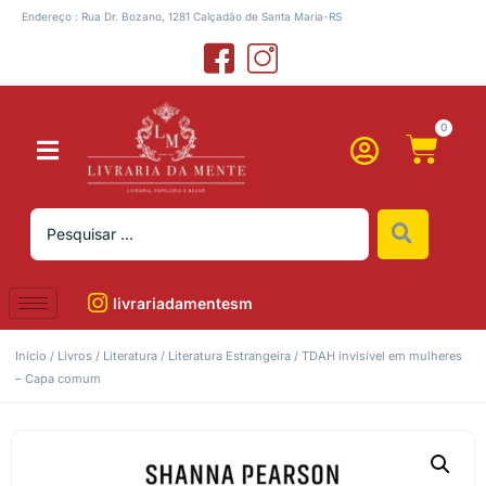
Endereço : Rua Dr. Bozano, 1281 Calçadão de Santa Maria-RS
0
livrariadamentesm
Início
/
Livros
/
Literatura
/
Literatura Estrangeira
/ TDAH invisível em mulheres
– Capa comum