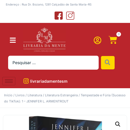
Endereço : Rua Dr. Bozano, 1281 Calçadão de Santa Maria-RS
0
livrariadamentesm
Início
/
Livros
/
Literatura
/
Literatura Estrangeira
/ Tempestade e Fúria (Sucesso
do TikTok): 1 – JENNIFER L. ARMENTROUT