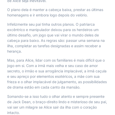
de Alice seja inevitável.
O plano dela é manter a cabeça baixa, prestar as últimas
homenagens e ir embora logo depois do velório.
Infelizmente seu pai tinha outros planos. O patriarca
excêntrico e manipulador deixou para os herdeiros um
último desafio, um jogo que vai virar o mundo deles de
cabeça para baixo. As regras são: passar uma semana na
ilha, completar as tarefas designadas e assim receber a
herança.
Mas, para Alice, lidar com os familiares é mais difícil que o
jogo em si. Com a irmã mais velha e seu caso de amor
secreto, o irmão e sua arrogância implacável, a irmã caçula
e seu apreço por elementos esotéricos, a mãe com sua
frieza e o olhar implacável de julgamento, as possibilidades
de drama estão em cada canto da mansão.
Somando-se a isso tudo o olhar atento e sempre presente
de Jack Dean, o braço-direito lindo e misterioso de seu pai,
vai ser um milagre se Alice sair da ilha com o coração
intacto.