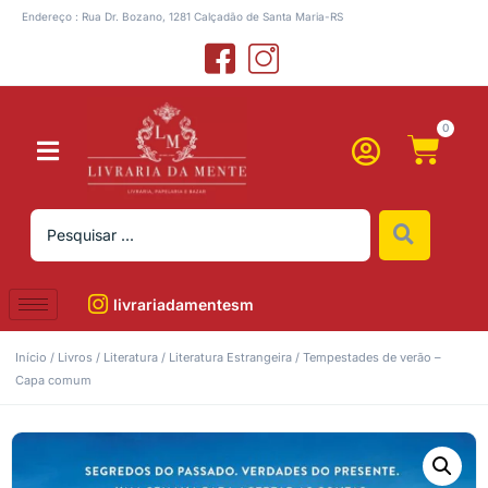
Endereço : Rua Dr. Bozano, 1281 Calçadão de Santa Maria-RS
0
livrariadamentesm
Início
/
Livros
/
Literatura
/
Literatura Estrangeira
/ Tempestades de verão –
Capa comum