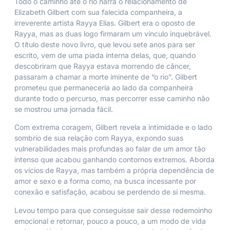
Todo o caminho até o rio
narra o relacionamento de
Elizabeth Gilbert com sua falecida companheira, a
irreverente artista Rayya Elias. Gilbert era o oposto de
Rayya, mas as duas logo firmaram um vínculo inquebrável.
O título deste novo livro, que levou sete anos para ser
escrito, vem de uma piada interna delas, que, quando
descobriram que Rayya estava morrendo de câncer,
passaram a chamar a morte iminente de “o rio”. Gilbert
prometeu que permaneceria ao lado da companheira
durante todo o percurso, mas percorrer esse caminho não
se mostrou uma jornada fácil.
Com extrema coragem, Gilbert revela a intimidade e o lado
sombrio de sua relação com Rayya, expondo suas
vulnerabilidades mais profundas ao falar de um amor tão
intenso que acabou ganhando contornos extremos. Aborda
os vícios de Rayya, mas também a própria dependência de
amor e sexo e a forma como, na busca incessante por
conexão e satisfação, acabou se perdendo de si mesma.
Levou tempo para que conseguisse sair desse redemoinho
emocional e retornar, pouco a pouco, a um modo de vida