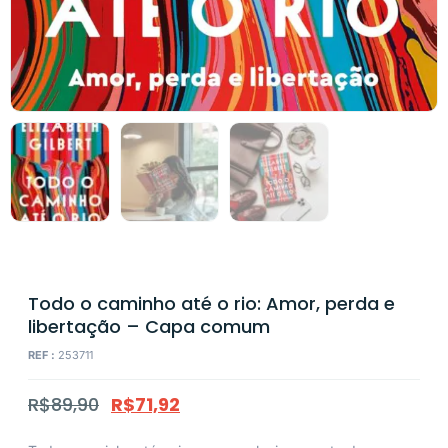
Todo o caminho até o rio: Amor, perda e
libertação – Capa comum
REF :
253711
R$
89,90
R$
71,92