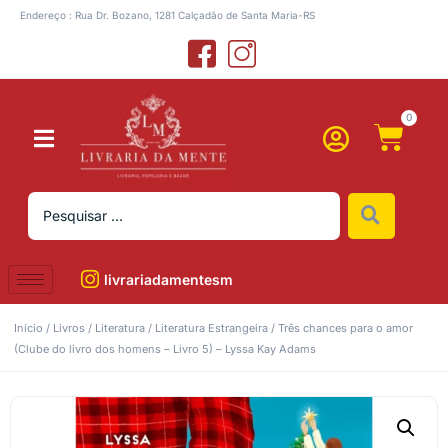
Endereço : Rua Dr. Bozano, 1281 Calçadão de Santa Maria-RS
0
livrariadamentesm
Início
/
Livros
/
Literatura
/
Literatura Estrangeira
/ Três chances para o amor
(Clube do livro dos homens – Livro 5) – Lyssa Kay Adams