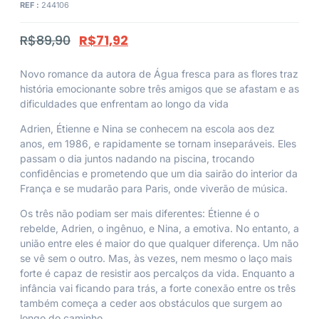
REF :
244106
R$
89,90
R$
71,92
Novo romance da autora de Água fresca para as flores traz
história emocionante sobre três amigos que se afastam e as
dificuldades que enfrentam ao longo da vida
Adrien, Étienne e Nina se conhecem na escola aos dez
anos, em 1986, e rapidamente se tornam inseparáveis. Eles
passam o dia juntos nadando na piscina, trocando
confidências e prometendo que um dia sairão do interior da
França e se mudarão para Paris, onde viverão de música.
Os três não podiam ser mais diferentes: Étienne é o
rebelde, Adrien, o ingênuo, e Nina, a emotiva. No entanto, a
união entre eles é maior do que qualquer diferença. Um não
se vê sem o outro. Mas, às vezes, nem mesmo o laço mais
forte é capaz de resistir aos percalços da vida. Enquanto a
infância vai ficando para trás, a forte conexão entre os três
também começa a ceder aos obstáculos que surgem ao
longo do caminho.