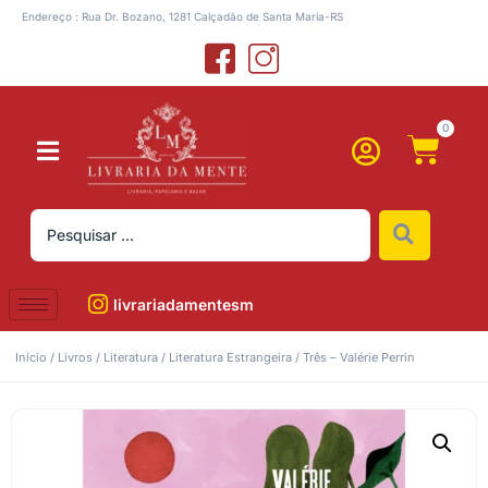
Endereço : Rua Dr. Bozano, 1281 Calçadão de Santa Maria-RS
0
livrariadamentesm
Início
/
Livros
/
Literatura
/
Literatura Estrangeira
/ Três – Valérie Perrin