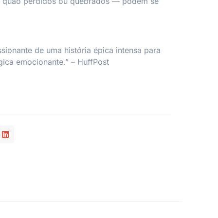
a quão perdidos ou quebrados ― podem se
ionante de uma história épica intensa para
gica emocionante.” – HuffPost