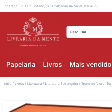
Endereço : Rua Dr. Bozano, 1281 Calçadão de Santa Maria-RS
Papelaria
Livros
Mais vendido
Início
/
Livros
/
Literatura
/
Literatura Estrangeira
/ Trono de Vidro: Tor