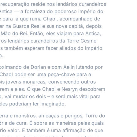
recuperação reside nos lendários curandeiros
ntica ― a fortaleza do poderoso império do
 é para lá que ruma Chaol, acompanhado de
er na Guarda Real e sua nova capitã, depois
Mão do Rei. Então, eles viajam para Antica,
 os lendários curandeiros da Torre Cesme
es também esperam fazer aliados do império
a.
oximando de Dorian e com Aelin lutando por
, Chaol pode ser uma peça-chave para a
ois jovens monarcas, convencendo outros
arem a eles. O que Chaol e Nesryn descobrem
, vai mudar os dois – e será mais vital para
 eles poderiam ter imaginado.
rra e monstros, ameaças e perigos,
Torre do
ória de cura. É sobre as maneiras pelas quais
io valor. E também é uma afirmação de que