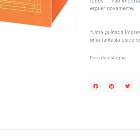
todos ― não import
erguer novamente.
“Uma guinada impress
uma fantasia psicoló
Fora de estoque