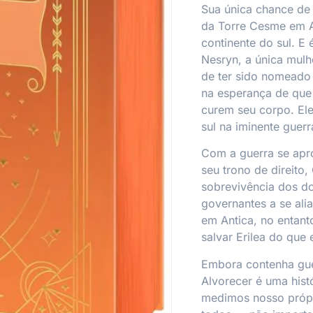
Sua única chance de 
da Torre Cesme em A
continente do sul. E
Nesryn, a única mulh
de ter sido nomeado 
na esperança de que
curem seu corpo. El
sul na iminente guerr
Com a guerra se apr
seu trono de direito
sobrevivência dos d
governantes a se ali
em Antica, no entanto
salvar Erilea do que
Embora contenha gue
Alvorecer
é uma hist
medimos nosso própr