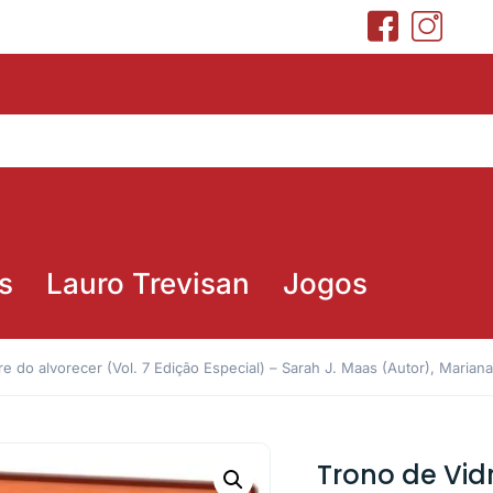
s
Lauro Trevisan
Jogos
re do alvorecer (Vol. 7 Edição Especial) – Sarah J. Maas (Autor), Marian
Trono de Vidr