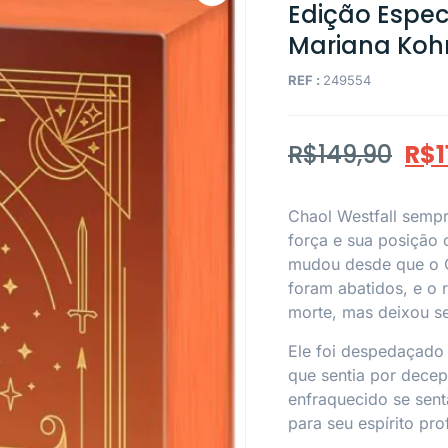
Edição Espec
Mariana Kohn
REF :
249554
R$
149,90
R$
1
Chaol Westfall sempr
força e sua posição
mudou desde que o C
foram abatidos, e o 
morte, mas deixou s
Ele foi despedaçado
que sentia por dece
enfraquecido se sent
para seu espírito pr