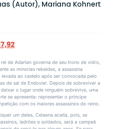
aas (Autor), Mariana Kohnert
7,92
rei de Adarlan governa de seu trono de vidro,
te as minorias rebeldes, a assassina
 levada ao castelo após ser convocada pelo
nas de sal de Endovier. Depois de sobreviver a
e deixar o lugar onde ninguém sobrevive, uma
te se apresenta: representar o príncipe
petição com os maiores assassinos do reino.
lquer um deles, Celaena aceita, pois, se
sassinos, ladrões e soldados, será a campeã
 depois de servi-lo por alguns anos. Se para