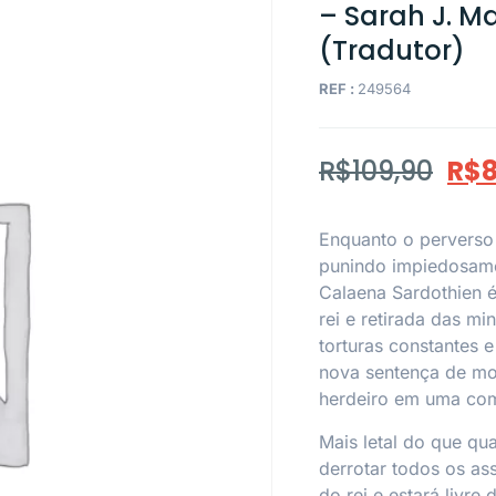
– Sarah J. M
(Tradutor)
REF :
249564
R$
109,90
R$
8
Enquanto o perverso 
punindo impiedosamen
Calaena Sardothien é
rei e retirada das mi
torturas constantes 
nova sentença de mor
herdeiro em uma com
Mais letal do que qua
derrotar todos os as
do rei e estará livre