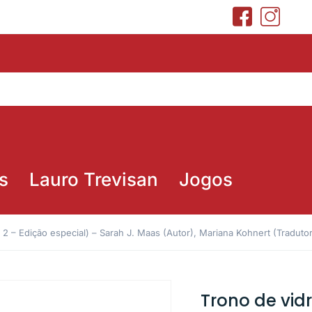
s
Lauro Trevisan
Jogos
. 2 – Edição especial) – Sarah J. Maas (Autor), Mariana Kohnert (Tradutor
Trono de vidr