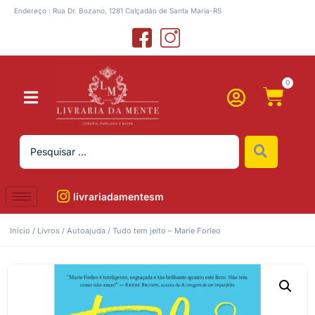
Endereço : Rua Dr. Bozano, 1281 Calçadão de Santa Maria-RS
0
livrariadamentesm
Início
/
Livros
/
Autoajuda
/ Tudo tem jeito – Marie Forleo