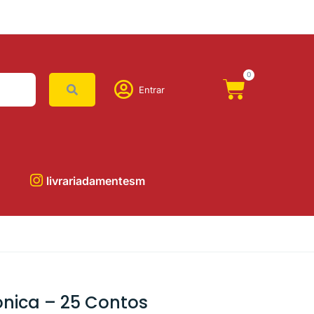
0
Entrar
livrariadamentesm
nica – 25 Contos