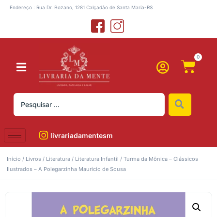
Endereço : Rua Dr. Bozano, 1281 Calçadão de Santa Maria-RS
0
livrariadamentesm
Início
/
Livros
/
Literatura
/
Literatura Infantil
/ Turma da Mônica – Clássicos
Ilustrados – A Polegarzinha Mauricio de Sousa