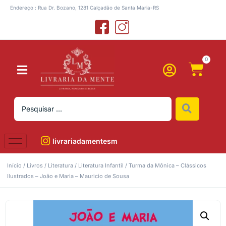
Endereço : Rua Dr. Bozano, 1281 Calçadão de Santa Maria-RS
0
livrariadamentesm
Início
/
Livros
/
Literatura
/
Literatura Infantil
/ Turma da Mônica – Clássicos
Ilustrados – João e Maria – Mauricio de Sousa