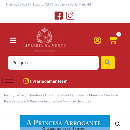
Endereço : Rua Dr. Bozano, 1281 Calçadão de Santa Maria-RS
0
livrariadamentesm
Início
/
Livros
/
Literatura
/
Literatura Infantil
/ Turma da Mônica – Clássicos
Para Sempre – A Princesa Arrogante – Mauricio de Sousa