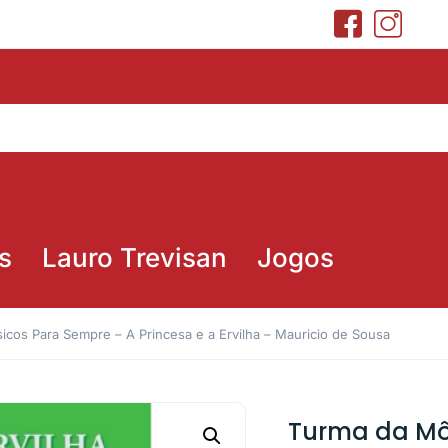
s
Lauro Trevisan
Jogos
icos Para Sempre – A Princesa e a Ervilha – Mauricio de Sousa
Turma da Mô