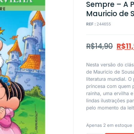
Sempre – A Pr
Mauricio de 
REF :
244655
R$
14,90
R$
11
Nesta versão do clás
de Mauricio de Sousa
literatura mundial. 
princesa com quem p
rainha, uma ervilha 
lindas ilustrações p
pelo momento da leit
Apenas 2 em estoque