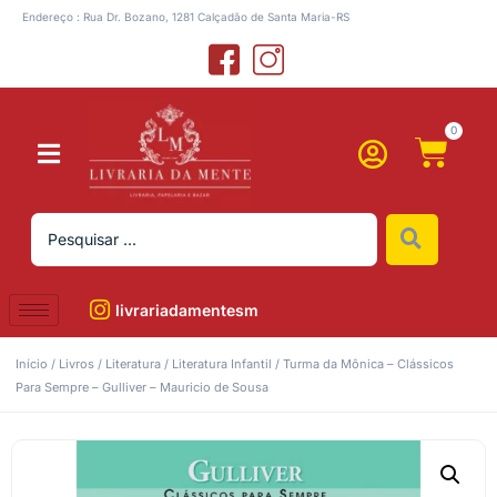
Endereço : Rua Dr. Bozano, 1281 Calçadão de Santa Maria-RS
0
livrariadamentesm
Início
/
Livros
/
Literatura
/
Literatura Infantil
/ Turma da Mônica – Clássicos
Para Sempre – Gulliver – Mauricio de Sousa