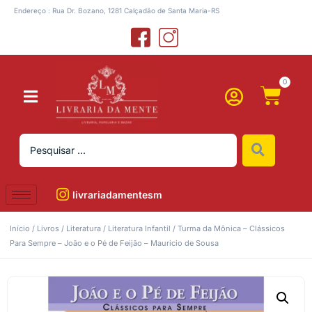
Endereço : Rua Dr. Bozano, 1281 Calçadão de Santa Maria-RS
0
livrariadamentesm
Início
/
Livros
/
Literatura
/
Literatura Infantil
/ Turma da Mônica – Clássicos
Para Sempre – João e o Pé de Feijão – Mauricio de Sousa